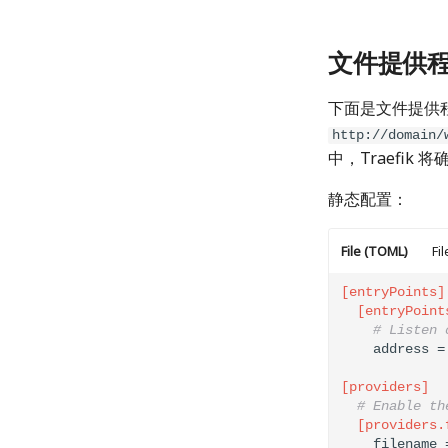
文件提供
下面是文件提供程序的
http://domain/
中，Traefik
静态配置：
File (TOML)
Fi
[entryPoints]
  [entryPoint
# Listen 
[providers]
# Enable th
  [providers.
    filename 