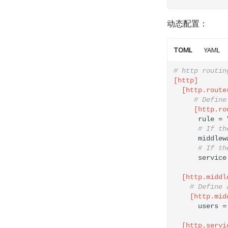
动态配置：
TOML
YAML
# http routin
[http]
  [http.route
# Define
     [http.ro
      rule = 
# If th
      middlew
# If th
  [http.middl
# Define 
    [http.mid
      users =
  [http.servi