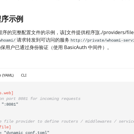
程序示例
完整配置文件的示例，该[文件提供程序]](../providers/file.
请求转发到可访问的服务
whoami/
http://private/whoami-serv
 将确保用户已通过身份验证（使用 BasicAuth 中间件）。
le (YAML)
CLI
s.web]
on port 8081 for incoming requests
e file provider to define routers / middlewares / servic
file]
= "dynamic_conf.toml"