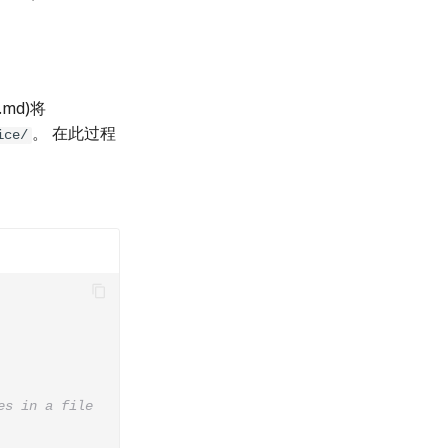
md)将
。 在此过程
ice/
es in a file