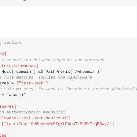
g section
rs]
 a connection between requests and services
uters.to-whoami]
"Host(`domain`) && PathPrefix(`/whoami/`)"

e rule matches, applies the middleware
ares = 
["test-user"]
e rule matches, forward to the whoami service (declared 
ewares]
an authentication mechanism
dlewares.test-user.basicAuth]
 
["test:$apr1$H6uskkkW$IgXLP6ewTrSuBkTrqE8wj/"]
ces]