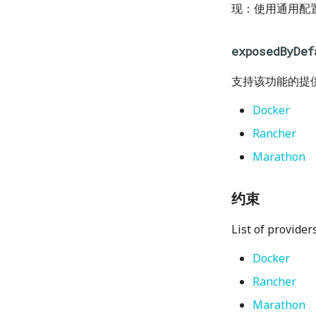
现：使用通用配
exposedByDef
支持该功能的提
Docker
Rancher
Marathon
约束
List of provider
Docker
Rancher
Marathon